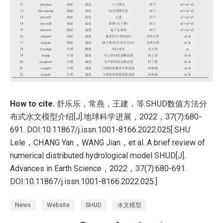
How to cite.
舒乐乐，常燕，王建，等.SHUD数值方法分
布式水文模型介绍[J].地球科学进展，2022，37(7):680-
691. DOI:10.11867/j.issn.1001-8166.2022.025[.SHU
Lele，CHANG Yan，WANG Jian，et al. A brief review of
numerical distributed hydrological model SHUD[J].
Advances in Earth Science，2022，37(7):680-691.
DOI:10.11867/j.issn.1001-8166.2022.025.]
News
Website
SHUD
水文模型