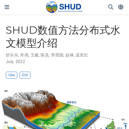
SHUD数值方法分布式水
文模型介绍
舒乐乐
,
常燕
,
王建
,
陈昊
,
李照国
,
赵林
,
孟宪红
July, 2022
Cite
DOI