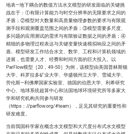
地表—地下耦合的数值方法水文模型的研发面临的关键挑
战在于：①有限计算能力与时空分辨率的无限要求之间的
矛盾；②模型对大数量和高质量物理参数的要求与有限观
测手段和观测覆盖范围之间的矛盾；③模型需要多尺度、
多问题的应用测试的需求与有限验证数据之间的矛盾；④
精细的多物理过程表达与关键变量快速模拟响应之间的矛
盾。模型研发工作结合水文、数学、工程和计算机领域的
进展，也需要人才、经费和时间方面的巨大投入。以
ParFlow模型［20，49-50］为例，该模型由美国普林斯顿
大学、科罗拉多矿业大学、华盛顿州立大学、雪城大学、
劳伦斯—利佛摩国家实验室、德国的伯恩大学、利希研究
中心、地球系统超算中心和法国地球环境研究所等多家大
学和研究机构共同参与研发
（https：//parflow.org/#team），足见其研究的重要性和
研发难度。
当前我国科学家在概念水文模型和大尺度分布式水文模型