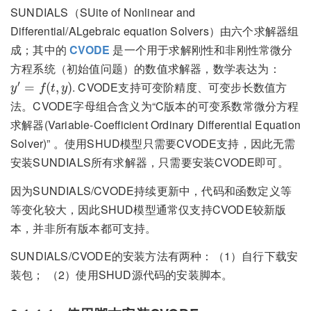
SUNDIALS（SUite of Nonlinear and
Differential/ALgebraic equation Solvers）由六个求解器组
成；其中的
CVODE
是一个用于求解刚性和非刚性常微分
方程系统（初始值问题）的数值求解器，数学表达为：
y
′
=
f
(
t
,
y
)
′
. CVODE支持可变阶精度、可变步长数值方
=
(
,
)
y
f
t
y
法。CVODE字母组合含义为“C版本的可变系数常微分方程
求解器(Variable-Coefficient Ordinary Differential Equation
Solver)” 。使用SHUD模型只需要CVODE支持，因此无需
安装SUNDIALS所有求解器，只需要安装CVODE即可。
因为SUNDIALS/CVODE持续更新中，代码和函数定义等
等变化较大，因此SHUD模型通常仅支持CVODE较新版
本，并非所有版本都可支持。
SUNDIALS/CVODE的安装方法有两种：（1）自行下载安
装包； （2）使用SHUD源代码的安装脚本。