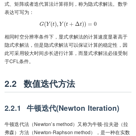
式、矩阵或者迭代算法计算得到，称为隐式求解法。数学
表达可写为：
G
(
Y
(
t
)
,
Y
(
t
+
Δ
t
)
)
=
0
(
(
)
,
(
+
Δ
)
)
=
0
G
Y
t
Y
t
t
相同时空分辨率条件下，显式求解法的计算速度显著高于
隐式求解法，但是隐式求解法可以保证计算的稳定性，因
此可采用较大时间步长进行计算，而显式求解法必须受制
于CFL条件。
2.2
数值迭代方法
2.2.1
牛顿迭代(Newton Iteration)
牛顿迭代法（Newton’s method）又称为牛顿-拉夫逊（拉
弗森）方法（Newton-Raphson method），是一种在实数