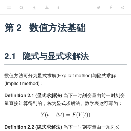
第 2
数值方法基础
2.1
隐式与显式求解法
数值方法可分为显式求解(Explicit method)与隐式求解
(Implicit method)：
Definition 2.1 (显式求解法)
当下一时刻变量由前一时刻变
量直接计算得到的，称为显式求解法。数学表达可写为：
Y
(
t
+
Δ
t
)
=
F
(
Y
(
t
)
)
(
+
Δ
)
=
(
(
)
)
Y
t
t
F
Y
t
Definition 2.2 (隐式求解法)
当下一时刻变量由一系列公